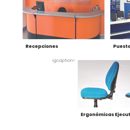
Recepciones
Puesto
igcaption>
Ergonómicas Ejecut